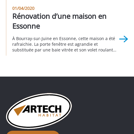
plus « leger » . Ainsi les clients ont pu créer une
01/04/2020
terrasse d’agrément qui exploite tous les qualités de
Rénovation d’une maison en
ce […]
Essonne
À Bourray-sur-Juine en Essonne, cette maison a été
rafraichie. La porte fenêtre est agrandie et
substituée par une baie vitrée et son volet roulant
en aluminium. Pour maximiser le clair de baie, le
volet roulant est équipé d’un coffre isolé qui est
installé derrière le linteau. Il est invisible depuis
l’extérieur. Toutes les autres menuiseries […]