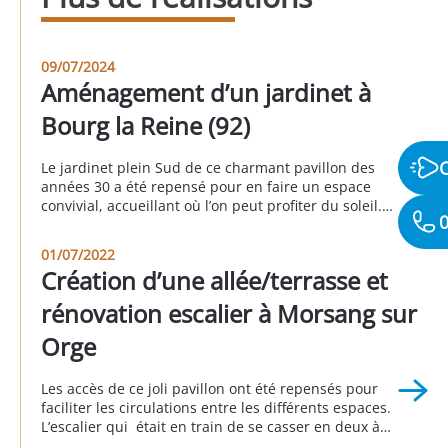
09/07/2024
Aménagement d’un jardinet à
Bourg la Reine (92)
Le jardinet plein Sud de ce charmant pavillon des
années 30 a été repensé pour en faire un espace
convivial, accueillant où l’on peut profiter du soleil.
0
Le sol a été recouvert de pavés gris. Les clients ont
profité de l’occasion pour remettre les réseaux “eaux
01/07/2022
usées” et “eaux pluviales” en conformité. À Bourg la
Création d’une allée/terrasse et
[…]
rénovation escalier à Morsang sur
Orge
Les accès de ce joli pavillon ont été repensés pour
faciliter les circulations entre les différents espaces.
L’escalier qui était en train de se casser en deux à
été reconstruit et son esthétique repensée pour être