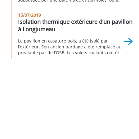
en aluminium. Pour maximiser le clair de baie, le
volet roulant est équipé d’un coffre isolé qui est
15/07/2019
installé derrière le linteau. Il est invisible depuis
Isolation thermique extérieure d’un pavillon
l’extérieur. Toutes les autres menuiseries […]
à Longjumeau
Le pavillon en ossature bois, a été isolé par
l’extérieur. Son ancien bardage a été remplacé au
préalable par de l’OSB. Les volets roulants ont été
rénovés et intégrés à l’isolation thermique
extérieure. Le portail et le parking ont été rénovés
simultanément en Juin 2019 à Longjumeau.