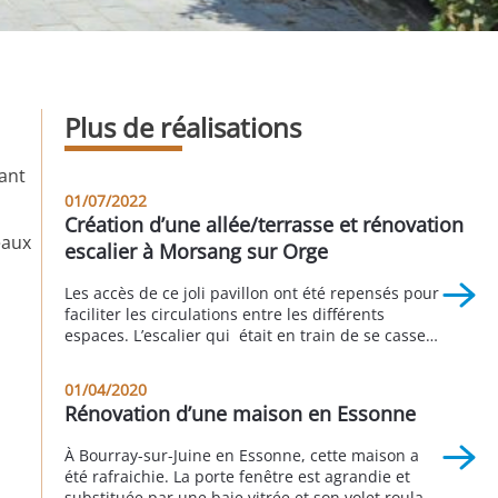
Plus de réalisations
lant
01/07/2022
Création d’une allée/terrasse et rénovation
eaux
escalier à Morsang sur Orge
Les accès de ce joli pavillon ont été repensés pour
faciliter les circulations entre les différents
espaces. L’escalier qui était en train de se casser
en deux à été reconstruit et son esthétique
repensée pour être plus « leger » . Ainsi les clients
01/04/2020
ont pu créer une terrasse d’agrément qui exploite
Rénovation d’une maison en Essonne
tous les qualités de ce […]
À Bourray-sur-Juine en Essonne, cette maison a
été rafraichie. La porte fenêtre est agrandie et
substituée par une baie vitrée et son volet roulant