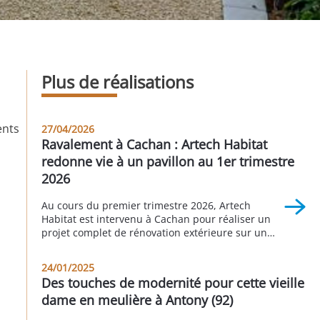
Plus de réalisations
ents
27/04/2026
Ravalement à Cachan : Artech Habitat
redonne vie à un pavillon au 1er trimestre
2026
Au cours du premier trimestre 2026, Artech
Habitat est intervenu à Cachan pour réaliser un
projet complet de rénovation extérieure sur un
pavillon individuel. Cette réalisation illustre
parfaitement l’importance d’un ravalement bien
24/01/2025
pensé pour valoriser un bien immobilier,
Des touches de modernité pour cette vieille
améliorer sa durabilité et moderniser son
dame en meulière à Antony (92)
apparence. Grâce à une intervention globale
comprenant le traitement de la […]