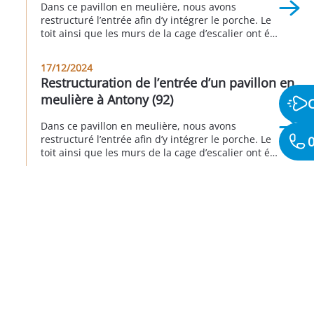
Dans ce pavillon en meulière, nous avons
restructuré l’entrée afin d’y intégrer le porche. Le
toit ainsi que les murs de la cage d’escalier ont été
isolés afin d’éviter les déperditions énergétiques.
Côté esthétique extérieur, nous avons agrandi et
17/12/2024
remplacé la porte de garage et la porte d’entrée. A
Restructuration de l’entrée d’un pavillon en
Antony 3eme trimestre 2024.
meulière à Antony (92)
Dans ce pavillon en meulière, nous avons
restructuré l’entrée afin d’y intégrer le porche. Le
0
toit ainsi que les murs de la cage d’escalier ont été
isolés afin d’éviter les déperditions énergétiques.
Côté esthétique extérieur, nous avons agrandi et
remplacé la porte de garage et la porte d’entrée. A
Antony 3eme trimestre 2024.