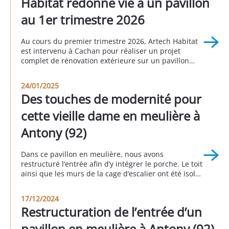
Habitat redonne vie à un pavillon
au 1er trimestre 2026
Au cours du premier trimestre 2026, Artech Habitat
est intervenu à Cachan pour réaliser un projet
complet de rénovation extérieure sur un pavillon
individuel. Cette réalisation illustre parfaitement
l’importance d’un ravalement bien pensé pour
24/01/2025
valoriser un bien immobilier, améliorer sa durabilité
Des touches de modernité pour
et moderniser son apparence. Grâce à une
intervention globale comprenant le traitement de la
cette vieille dame en meulière à
[…]
Antony (92)
Dans ce pavillon en meulière, nous avons
restructuré l’entrée afin d’y intégrer le porche. Le toit
ainsi que les murs de la cage d’escalier ont été isolés
afin d’éviter les déperditions énergétiques. Côté
esthétique extérieur, nous avons agrandi et
17/12/2024
remplacé la porte de garage et la porte d’entrée. A
Restructuration de l’entrée d’un
Antony 3eme trimestre 2024.
pavillon en meulière à Antony (92)