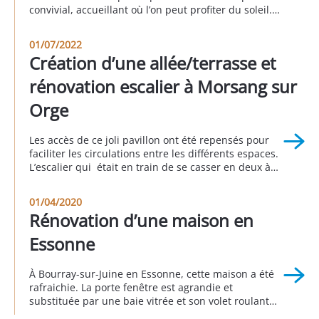
convivial, accueillant où l’on peut profiter du soleil.
Le sol a été recouvert de pavés gris. Les clients ont
profité de l’occasion pour remettre les réseaux “eaux
01/07/2022
usées” et “eaux pluviales” en conformité. À Bourg la
Création d’une allée/terrasse et
[…]
rénovation escalier à Morsang sur
Orge
Les accès de ce joli pavillon ont été repensés pour
faciliter les circulations entre les différents espaces.
L’escalier qui était en train de se casser en deux à
été reconstruit et son esthétique repensée pour être
plus « leger » . Ainsi les clients ont pu créer une
01/04/2020
terrasse d’agrément qui exploite tous les qualités de
Rénovation d’une maison en
ce […]
Essonne
À Bourray-sur-Juine en Essonne, cette maison a été
rafraichie. La porte fenêtre est agrandie et
substituée par une baie vitrée et son volet roulant
en aluminium. Pour maximiser le clair de baie, le