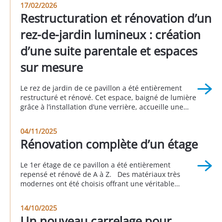
17/02/2026
Restructuration et rénovation d’un
rez-de-jardin lumineux : création
d’une suite parentale et espaces
sur mesure
Le rez de jardin de ce pavillon a été entièrement
restructuré et rénové. Cet espace, baigné de lumière
grâce à l’installation d’une verrière, accueille une
suite parentale avec sa salle de bain attenante, une
buanderie, un espace bureau, une seconde
04/11/2025
chambre et une autre salle d’eau. Cette réalisation a
Rénovation complète d’un étage
été faite en partenariat avec Sophie […]
Le 1er étage de ce pavillon a été entièrement
repensé et rénové de A à Z. Des matériaux très
modernes ont été choisis offrant une véritable
nouvelle personnalité à cette partie de la maison.
Cet avant/pendant/après vous permet d’apprécier le
14/10/2025
rendu global de ce projet. Réalisation à Longjumeau
Un nouveau carrelage pour
au 3eme trimestre 2025