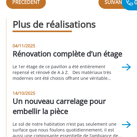
0
PRÉCÉDENT
SUIVANT
Plus de réalisations
04/11/2025
Rénovation complète d’un étage
Le 1er étage de ce pavillon a été entièrement
repensé et rénové de A à Z. Des matériaux très
modernes ont été choisis offrant une véritable
nouvelle personnalité à cette partie de la maison.
Cet avant/pendant/après vous permet d’apprécier le
14/10/2025
rendu global de ce projet. Réalisation à Longjumeau
Un nouveau carrelage pour
au 3eme trimestre 2025
embellir la pièce
Le sol de notre habitation n’est pas seulement une
surface que nous foulons quotidiennement, il est
aussi une composante essentielle de l’ambiance de