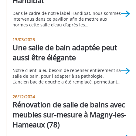
Handibat
Dans le cadre de notre label Handibat, nous sommes
intervenus dans ce pavillon afin de mettre aux
normes cette salle d’eau d’après les
recommandations de l’ergothérapeute. La baignoire
a été retirée et remplacée par une douche à accès
13/03/2025
large et à fond extra-plat. Un meuble vasque
Une salle de bain adaptée peut
permettant l’accès avec un fauteuil roulant a
également remplacé […]
aussi être élégante
Notre client, a eu besoin de repenser entièrement sa
salle de bain, pour l adapter à sa pathologie.
L’ancien bac de douche a été remplacé, permettant
d’y accéder sans encombre. Une paroi de douche
coulissante à ouverture centrale et un receveur
26/12/2024
extra-plat répondent à tous les critères de confort et
Rénovation de salle de bains avec
de sécurité : un large […]
meubles sur-mesure à Magny-les-
Hameaux (78)