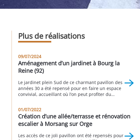
Plus de réalisations
09/07/2024
Aménagement d’un jardinet à Bourg la
Reine (92)
Le jardinet plein Sud de ce charmant pavillon des
années 30 a été repensé pour en faire un espace
convivial, accueillant où l’on peut profiter du
soleil. Le sol a été recouvert de pavés gris. Les
clients ont profité de l’occasion pour remettre les
01/07/2022
réseaux “eaux usées” et “eaux pluviales” en
Création d’une allée/terrasse et rénovation
conformité. À Bourg la […]
escalier à Morsang sur Orge
Les accès de ce joli pavillon ont été repensés pour