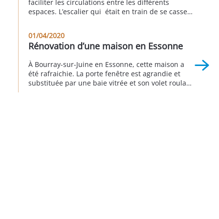
faciliter les circulations entre les différents
espaces. L’escalier qui était en train de se casser
en deux à été reconstruit et son esthétique
repensée pour être plus « leger » . Ainsi les clients
01/04/2020
ont pu créer une terrasse d’agrément qui exploite
Rénovation d’une maison en Essonne
tous les qualités de ce […]
À Bourray-sur-Juine en Essonne, cette maison a
été rafraichie. La porte fenêtre est agrandie et
substituée par une baie vitrée et son volet roulant
en aluminium. Pour maximiser le clair de baie, le
volet roulant est équipé d’un coffre isolé qui est
installé derrière le linteau. Il est invisible depuis
l’extérieur. Toutes les autres menuiseries […]