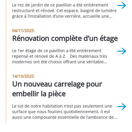
Le rez de jardin de ce pavillon a été entièrement
restructuré et rénové. Cet espace, baigné de lumière
grâce à l’installation d’une verrière, accueille une
suite parentale avec sa salle de bain attenante, une
buanderie, un espace bureau, une seconde
04/11/2025
chambre et une autre salle d’eau. Cette réalisation a
Rénovation complète d’un étage
été faite en partenariat avec Sophie […]
Le 1er étage de ce pavillon a été entièrement
repensé et rénové de A à Z. Des matériaux très
modernes ont été choisis offrant une véritable
nouvelle personnalité à cette partie de la maison.
Cet avant/pendant/après vous permet d’apprécier le
14/10/2025
rendu global de ce projet. Réalisation à Longjumeau
Un nouveau carrelage pour
au 3eme trimestre 2025
embellir la pièce
Le sol de notre habitation n’est pas seulement une
surface que nous foulons quotidiennement, il est
aussi une composante essentielle de l’ambiance de
notre intérieur. Remplacer le sol donne d’emblée un
nouveau visage à la décoration intérieure