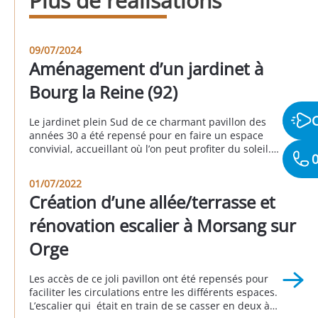
Plus de réalisations
09/07/2024
Aménagement d’un jardinet à
Bourg la Reine (92)
Le jardinet plein Sud de ce charmant pavillon des
années 30 a été repensé pour en faire un espace
convivial, accueillant où l’on peut profiter du soleil.
0
Le sol a été recouvert de pavés gris. Les clients ont
profité de l’occasion pour remettre les réseaux “eaux
01/07/2022
usées” et “eaux pluviales” en conformité. À Bourg la
Création d’une allée/terrasse et
[…]
rénovation escalier à Morsang sur
Orge
Les accès de ce joli pavillon ont été repensés pour
faciliter les circulations entre les différents espaces.
L’escalier qui était en train de se casser en deux à