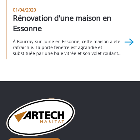
été reconstruit et son esthétique repensée pour être
plus « leger » . Ainsi les clients ont pu créer une
01/04/2020
terrasse d’agrément qui exploite tous les qualités de
Rénovation d’une maison en
ce […]
Essonne
À Bourray-sur-Juine en Essonne, cette maison a été
rafraichie. La porte fenêtre est agrandie et
substituée par une baie vitrée et son volet roulant
en aluminium. Pour maximiser le clair de baie, le
volet roulant est équipé d’un coffre isolé qui est
installé derrière le linteau. Il est invisible depuis
l’extérieur. Toutes les autres menuiseries […]