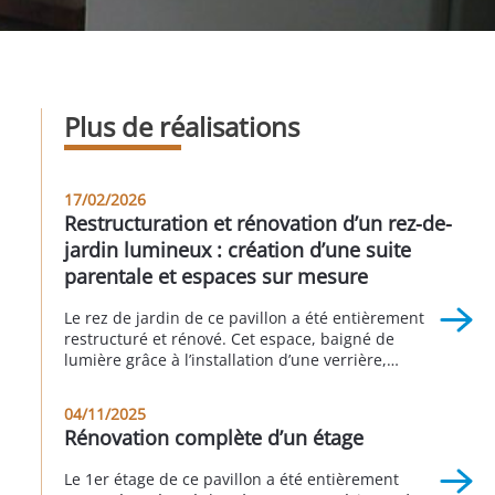
Plus de réalisations
17/02/2026
Restructuration et rénovation d’un rez-de-
jardin lumineux : création d’une suite
parentale et espaces sur mesure
Le rez de jardin de ce pavillon a été entièrement
restructuré et rénové. Cet espace, baigné de
lumière grâce à l’installation d’une verrière,
accueille une suite parentale avec sa salle de bain
attenante, une buanderie, un espace bureau, une
04/11/2025
seconde chambre et une autre salle d’eau. Cette
Rénovation complète d’un étage
réalisation a été faite en partenariat avec Sophie
[…]
Le 1er étage de ce pavillon a été entièrement