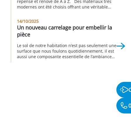
repensé et rénové de A à Z. Des matériaux très
modernes ont été choisis offrant une véritable
nouvelle personnalité à cette partie de la maison.
Cet avant/pendant/après vous permet d’apprécier
14/10/2025
le rendu global de ce projet. Réalisation à
Un nouveau carrelage pour embellir la
Longjumeau au 3eme trimestre 2025
pièce
Le sol de notre habitation n’est pas seulement une
surface que nous foulons quotidiennement, il est
aussi une composante essentielle de l’ambiance
de notre intérieur. Remplacer le sol donne
d’emblée un nouveau visage à la décoration
intérieure en transformant radicalement
l’apparence d’une pièce, comme c’est le cas pour
ce pavillon, dans lequel l’ancien carrelage a été
remplacé […]
0