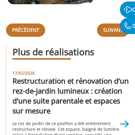
0
PRÉCÉDENT
SUIVANT
Plus de réalisations
17/02/2026
Restructuration et rénovation d’un
rez-de-jardin lumineux : création
d’une suite parentale et espaces
sur mesure
Le rez de jardin de ce pavillon a été entièrement
restructuré et rénové. Cet espace, baigné de lumière
grâce à l’installation d’une verrière, accueille une