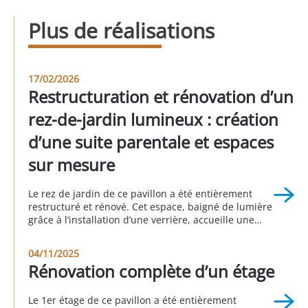
Plus de réalisations
17/02/2026
Restructuration et rénovation d’un
rez-de-jardin lumineux : création
d’une suite parentale et espaces
sur mesure
Le rez de jardin de ce pavillon a été entièrement
restructuré et rénové. Cet espace, baigné de lumière
grâce à l’installation d’une verrière, accueille une
suite parentale avec sa salle de bain attenante, une
buanderie, un espace bureau, une seconde
04/11/2025
chambre et une autre salle d’eau. Cette réalisation a
Rénovation complète d’un étage
été faite en partenariat avec Sophie […]
Le 1er étage de ce pavillon a été entièrement