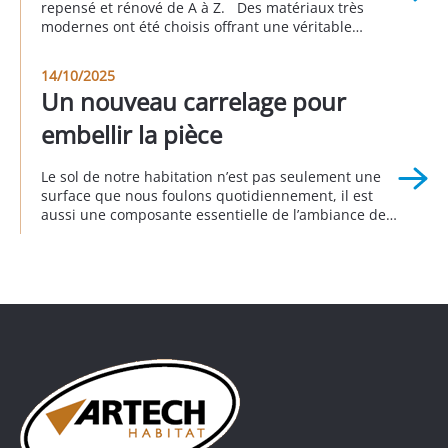
repensé et rénové de A à Z. Des matériaux très
modernes ont été choisis offrant une véritable
nouvelle personnalité à cette partie de la maison.
Cet avant/pendant/après vous permet d’apprécier le
14/10/2025
rendu global de ce projet. Réalisation à Longjumeau
Un nouveau carrelage pour
au 3eme trimestre 2025
embellir la pièce
Le sol de notre habitation n’est pas seulement une
surface que nous foulons quotidiennement, il est
aussi une composante essentielle de l’ambiance de
notre intérieur. Remplacer le sol donne d’emblée un
nouveau visage à la décoration intérieure
en transformant radicalement l’apparence d’une
pièce, comme c’est le cas pour ce pavillon, dans
lequel l’ancien carrelage a été remplacé […]