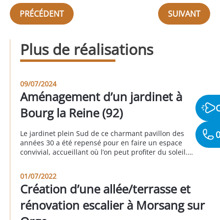
PRÉCÉDENT
SUIVANT
Plus de réalisations
09/07/2024
Aménagement d’un jardinet à
Bourg la Reine (92)
0
Le jardinet plein Sud de ce charmant pavillon des
années 30 a été repensé pour en faire un espace
convivial, accueillant où l’on peut profiter du soleil.
Le sol a été recouvert de pavés gris. Les clients ont
profité de l’occasion pour remettre les réseaux “eaux
01/07/2022
usées” et “eaux pluviales” en conformité. À Bourg la
Création d’une allée/terrasse et
[…]
rénovation escalier à Morsang sur