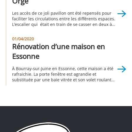
Orge
Les accès de ce joli pavillon ont été repensés pour
faciliter les circulations entre les différents espaces.
L’escalier qui était en train de se casser en deux à
été reconstruit et son esthétique repensée pour être
plus « leger » . Ainsi les clients ont pu créer une
01/04/2020
terrasse d’agrément qui exploite tous les qualités de
Rénovation d’une maison en
ce […]
Essonne
À Bourray-sur-Juine en Essonne, cette maison a été
rafraichie. La porte fenêtre est agrandie et
substituée par une baie vitrée et son volet roulant
en aluminium. Pour maximiser le clair de baie, le
volet roulant est équipé d’un coffre isolé qui est
installé derrière le linteau. Il est invisible depuis
l’extérieur. Toutes les autres menuiseries […]