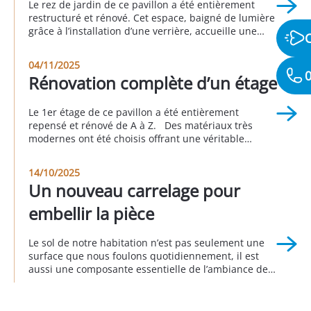
Le rez de jardin de ce pavillon a été entièrement
restructuré et rénové. Cet espace, baigné de lumière
grâce à l’installation d’une verrière, accueille une
suite parentale avec sa salle de bain attenante, une
buanderie, un espace bureau, une seconde
04/11/2025
chambre et une autre salle d’eau. Cette réalisation a
0
Rénovation complète d’un étage
été faite en partenariat avec Sophie […]
Le 1er étage de ce pavillon a été entièrement
repensé et rénové de A à Z. Des matériaux très
modernes ont été choisis offrant une véritable
nouvelle personnalité à cette partie de la maison.
Cet avant/pendant/après vous permet d’apprécier le
14/10/2025
rendu global de ce projet. Réalisation à Longjumeau
Un nouveau carrelage pour
au 3eme trimestre 2025
embellir la pièce
Le sol de notre habitation n’est pas seulement une
surface que nous foulons quotidiennement, il est
aussi une composante essentielle de l’ambiance de
notre intérieur. Remplacer le sol donne d’emblée un
nouveau visage à la décoration intérieure
en transformant radicalement l’apparence d’une