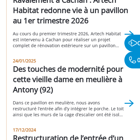
Habitat redonne vie à un pavillon
au 1er trimestre 2026
Au cours du premier trimestre 2026, Artech Habitat
est intervenu à Cachan pour réaliser un projet
complet de rénovation extérieure sur un pavillon
individuel. Cette réalisation illustre parfaitement
l’importance d’un ravalement bien pensé pour
0
24/01/2025
valoriser un bien immobilier, améliorer sa durabilité
Des touches de modernité pour
et moderniser son apparence. Grâce à une
intervention globale comprenant le traitement de la
cette vieille dame en meulière à
[…]
Antony (92)
Dans ce pavillon en meulière, nous avons
restructuré l’entrée afin d’y intégrer le porche. Le toit
ainsi que les murs de la cage d’escalier ont été isolés
afin d’éviter les déperditions énergétiques. Côté
esthétique extérieur, nous avons agrandi et
17/12/2024
remplacé la porte de garage et la porte d’entrée. A
Restructuration de l’entrée d’un
Antony 3eme trimestre 2024.