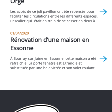
Orge
Les accès de ce joli pavillon ont été repensés pour
faciliter les circulations entre les différents espaces.
L’escalier qui était en train de se casser en deux à
été reconstruit et son esthétique repensée pour être
plus « leger » . Ainsi les clients ont pu créer une
01/04/2020
terrasse d’agrément qui exploite tous les qualités de
Rénovation d’une maison en
ce […]
Essonne
À Bourray-sur-Juine en Essonne, cette maison a été
rafraichie. La porte fenêtre est agrandie et
substituée par une baie vitrée et son volet roulant
en aluminium. Pour maximiser le clair de baie, le
volet roulant est équipé d’un coffre isolé qui est
installé derrière le linteau. Il est invisible depuis
l’extérieur. Toutes les autres menuiseries […]