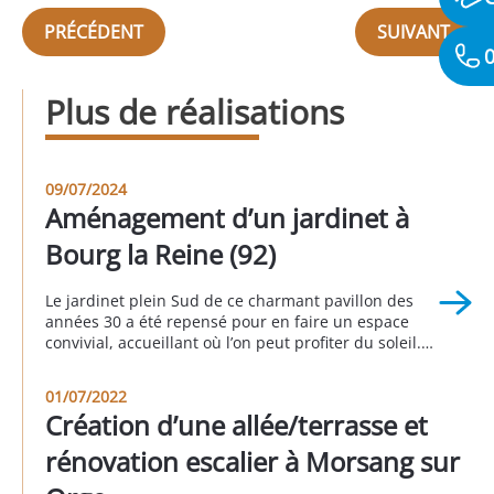
PRÉCÉDENT
SUIVANT
0
Plus de réalisations
09/07/2024
Aménagement d’un jardinet à
Bourg la Reine (92)
Le jardinet plein Sud de ce charmant pavillon des
années 30 a été repensé pour en faire un espace
convivial, accueillant où l’on peut profiter du soleil.
Le sol a été recouvert de pavés gris. Les clients ont
profité de l’occasion pour remettre les réseaux “eaux
01/07/2022
usées” et “eaux pluviales” en conformité. À Bourg la
Création d’une allée/terrasse et
[…]
rénovation escalier à Morsang sur