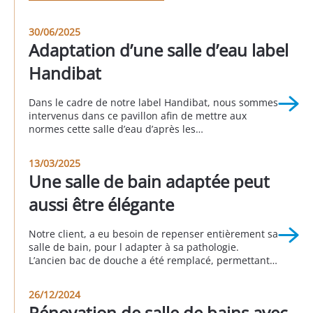
30/06/2025
Adaptation d’une salle d’eau label
Handibat
Dans le cadre de notre label Handibat, nous sommes
intervenus dans ce pavillon afin de mettre aux
normes cette salle d’eau d’après les
recommandations de l’ergothérapeute. La baignoire
a été retirée et remplacée par une douche à accès
13/03/2025
large et à fond extra-plat. Un meuble vasque
Une salle de bain adaptée peut
permettant l’accès avec un fauteuil roulant a
également remplacé […]
aussi être élégante
Notre client, a eu besoin de repenser entièrement sa
salle de bain, pour l adapter à sa pathologie.
L’ancien bac de douche a été remplacé, permettant
d’y accéder sans encombre. Une paroi de douche
coulissante à ouverture centrale et un receveur
26/12/2024
extra-plat répondent à tous les critères de confort et
Rénovation de salle de bains avec