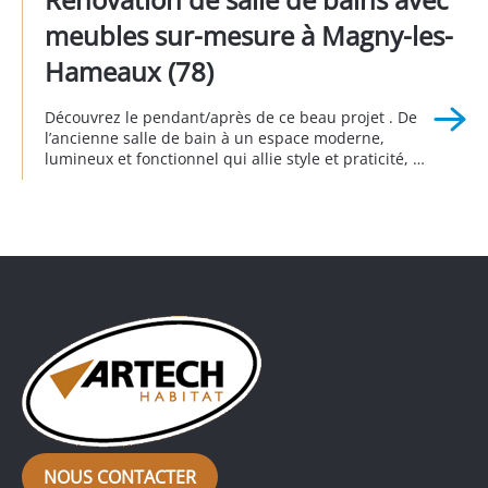
de sécurité : un large […]
meubles sur-mesure à Magny-les-
Hameaux (78)
Découvrez le pendant/après de ce beau projet . De
l’ancienne salle de bain à un espace moderne,
lumineux et fonctionnel qui allie style et praticité, où
tous les meubles ont été réalisés sur mesure. Cette
salle de bain vraiment complète offre un meuble
double vasque, une baignoire ainsi qu’une douche à
l’italienne. Réalisation à Magny les Hameaux (78) en
partenariat […]
NOUS CONTACTER