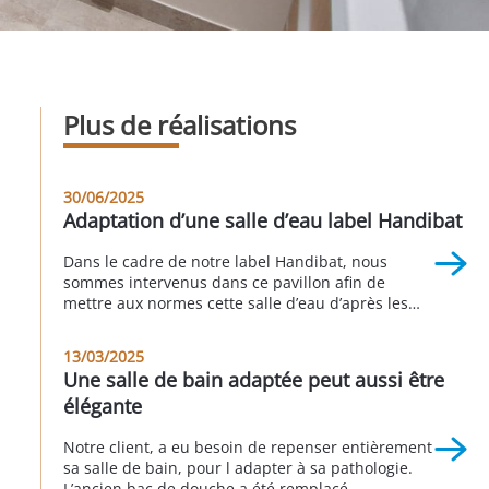
Plus de réalisations
30/06/2025
Adaptation d’une salle d’eau label Handibat
Dans le cadre de notre label Handibat, nous
sommes intervenus dans ce pavillon afin de
mettre aux normes cette salle d’eau d’après les
recommandations de l’ergothérapeute. La
baignoire a été retirée et remplacée par une
13/03/2025
douche à accès large et à fond extra-plat. Un
Une salle de bain adaptée peut aussi être
meuble vasque permettant l’accès avec un
élégante
fauteuil roulant a également remplacé […]
Notre client, a eu besoin de repenser entièrement
sa salle de bain, pour l adapter à sa pathologie.
L’ancien bac de douche a été remplacé,