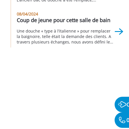
permettant d’y accéder sans encombre. Une paroi
de douche coulissante à ouverture centrale et un
08/04/2024
receveur extra-plat répondent à tous les critères
Coup de jeune pour cette salle de bain
de confort et de sécurité : un large […]
Une douche « type à l’italienne » pour remplacer
la baignoire, telle était la demande des clients. A
travers plusieurs échanges, nous avons défini le
plan qui leur convenait le mieux. Ils ont choisi la
fresque en carrelage, les revêtements de sols, et
le mobilier chez un fournisseurs. Nous avons
ensuite tout mis en œuvre pour réaliser […]
0