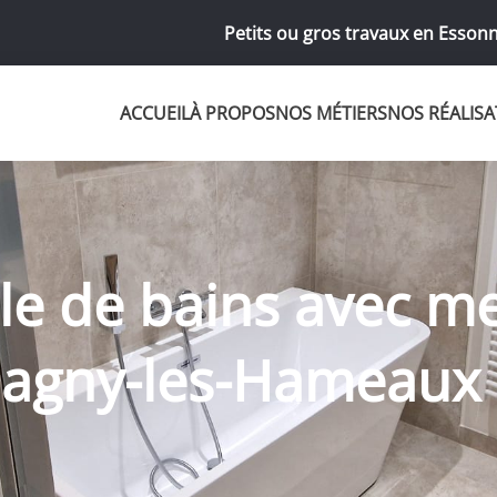
Petits ou gros travaux en Essonn
ACCUEIL
À PROPOS
NOS MÉTIERS
NOS RÉALISA
lle de bains avec m
agny-les-Hameaux 