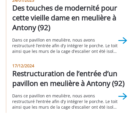
24/01/2025
valoriser un bien immobilier, améliorer sa durabilité
Des touches de modernité pour
et moderniser son apparence. Grâce à une
intervention globale comprenant le traitement de la
cette vieille dame en meulière à
[…]
Antony (92)
Dans ce pavillon en meulière, nous avons
restructuré l’entrée afin d’y intégrer le porche. Le toit
ainsi que les murs de la cage d’escalier ont été isolés
afin d’éviter les déperditions énergétiques. Côté
esthétique extérieur, nous avons agrandi et
17/12/2024
remplacé la porte de garage et la porte d’entrée. A
Restructuration de l’entrée d’un
Antony 3eme trimestre 2024.
pavillon en meulière à Antony (92)
Dans ce pavillon en meulière, nous avons
restructuré l’entrée afin d’y intégrer le porche. Le toit
ainsi que les murs de la cage d’escalier ont été isolés
afin d’éviter les déperditions énergétiques. Côté
esthétique extérieur, nous avons agrandi et
remplacé la porte de garage et la porte d’entrée. A
Antony 3eme trimestre 2024.