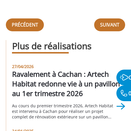
PRÉCÉDENT
SUIVANT
Plus de réalisations
27/04/2026
Ravalement à Cachan : Artech
Habitat redonne vie à un pavillon
au 1er trimestre 2026
0
Au cours du premier trimestre 2026, Artech Habitat
est intervenu à Cachan pour réaliser un projet
complet de rénovation extérieure sur un pavillon
individuel. Cette réalisation illustre parfaitement
l’importance d’un ravalement bien pensé pour