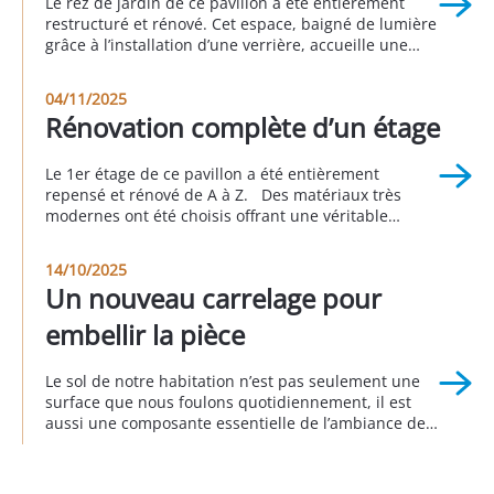
Le rez de jardin de ce pavillon a été entièrement
restructuré et rénové. Cet espace, baigné de lumière
grâce à l’installation d’une verrière, accueille une
suite parentale avec sa salle de bain attenante, une
buanderie, un espace bureau, une seconde
04/11/2025
chambre et une autre salle d’eau. Cette réalisation a
Rénovation complète d’un étage
été faite en partenariat avec Sophie […]
Le 1er étage de ce pavillon a été entièrement
repensé et rénové de A à Z. Des matériaux très
modernes ont été choisis offrant une véritable
nouvelle personnalité à cette partie de la maison.
Cet avant/pendant/après vous permet d’apprécier le
14/10/2025
rendu global de ce projet. Réalisation à Longjumeau
Un nouveau carrelage pour
au 3eme trimestre 2025
embellir la pièce
Le sol de notre habitation n’est pas seulement une
surface que nous foulons quotidiennement, il est
aussi une composante essentielle de l’ambiance de
notre intérieur. Remplacer le sol donne d’emblée un
nouveau visage à la décoration intérieure
en transformant radicalement l’apparence d’une