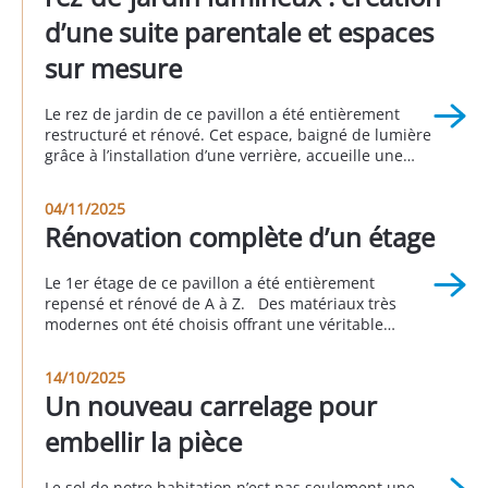
d’une suite parentale et espaces
sur mesure
Le rez de jardin de ce pavillon a été entièrement
restructuré et rénové. Cet espace, baigné de lumière
grâce à l’installation d’une verrière, accueille une
suite parentale avec sa salle de bain attenante, une
buanderie, un espace bureau, une seconde
04/11/2025
chambre et une autre salle d’eau. Cette réalisation a
Rénovation complète d’un étage
été faite en partenariat avec Sophie […]
Le 1er étage de ce pavillon a été entièrement
repensé et rénové de A à Z. Des matériaux très
modernes ont été choisis offrant une véritable
nouvelle personnalité à cette partie de la maison.
Cet avant/pendant/après vous permet d’apprécier le
14/10/2025
rendu global de ce projet. Réalisation à Longjumeau
Un nouveau carrelage pour
au 3eme trimestre 2025
embellir la pièce
Le sol de notre habitation n’est pas seulement une