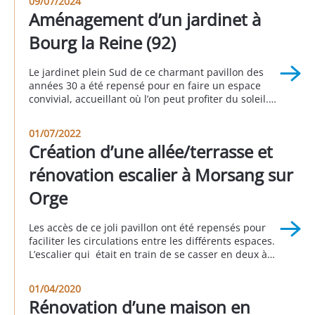
09/07/2024
Aménagement d’un jardinet à
Bourg la Reine (92)
Le jardinet plein Sud de ce charmant pavillon des
années 30 a été repensé pour en faire un espace
convivial, accueillant où l’on peut profiter du soleil.
Le sol a été recouvert de pavés gris. Les clients ont
profité de l’occasion pour remettre les réseaux “eaux
01/07/2022
usées” et “eaux pluviales” en conformité. À Bourg la
Création d’une allée/terrasse et
[…]
rénovation escalier à Morsang sur
Orge
Les accès de ce joli pavillon ont été repensés pour
faciliter les circulations entre les différents espaces.
L’escalier qui était en train de se casser en deux à
été reconstruit et son esthétique repensée pour être
plus « leger » . Ainsi les clients ont pu créer une
01/04/2020
terrasse d’agrément qui exploite tous les qualités de
Rénovation d’une maison en
ce […]