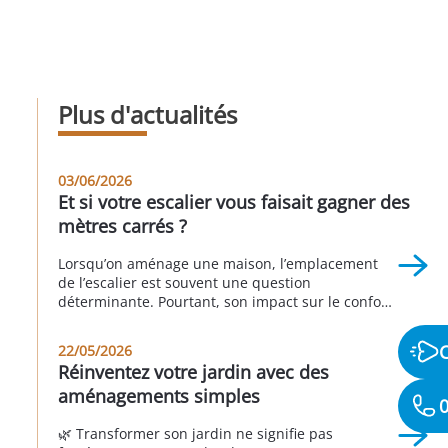
Plus d'actualités
03/06/2026
Et si votre escalier vous faisait gagner des
mètres carrés ?
Lorsqu’on aménage une maison, l’emplacement
de l’escalier est souvent une question
déterminante. Pourtant, son impact sur le confort
de vie et l’organisation des espaces est
fréquemment sous-estimé. Un escalier mal
22/05/2026
positionné peut perturber la circulation, réduire
Réinventez votre jardin avec des
la fonctionnalité des pièces et donner une
aménagements simples
impression d’espace mal exploité. À l’inverse, un
0
escalier bien pensé permet d’optimiser […]
🌿 Transformer son jardin ne signifie pas