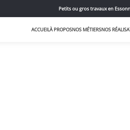
Petits ou gros travaux en Essonn
ACCUEIL
À PROPOS
NOS MÉTIERS
NOS RÉALISA
station TVA 10% no