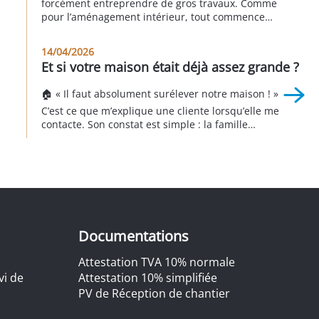
forcément entreprendre de gros travaux. Comme
pour l’aménagement intérieur, tout commence
par une question essentielle : 👉 Comment
souhaitez-vous vivre votre extérieur ? Un jardin
14/04/2026
réussi n’est pas celui que l’on voit dans les
Et si votre maison était déjà assez grande ?
magazines ou chez les voisins. C’est celui qui
répond à vos besoins, à vos […]
🏠 « Il faut absolument surélever notre maison ! »
C’est ce que m’explique une cliente lorsqu’elle me
contacte. Son constat est simple : la famille
manque de place et un devis de 300 000 € est
déjà sur la table pour agrandir la maison. Je me
rends sur place, j’observe, je questionne,
j’analyse. Et […]
Documentations
Attestation TVA 10% normale
vi de
Attestation 10% simplifiée
PV de Réception de chantier