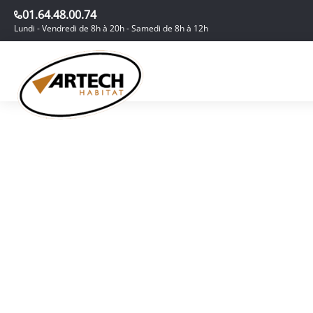
01.64.48.00.74
Lundi - Vendredi de 8h à 20h - Samedi de 8h à 12h
Atte