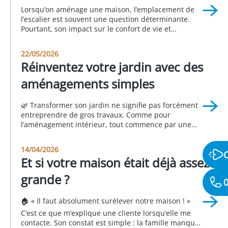
Lorsqu’on aménage une maison, l’emplacement de
l’escalier est souvent une question déterminante.
Pourtant, son impact sur le confort de vie et
l’organisation des espaces est fréquemment sous-
estimé. Un escalier mal positionné peut perturber la
22/05/2026
circulation, réduire la fonctionnalité des pièces et
Réinventez votre jardin avec des
donner une impression d’espace mal exploité. À
l’inverse, un escalier bien pensé permet d’optimiser
aménagements simples
[…]
🌿 Transformer son jardin ne signifie pas forcément
entreprendre de gros travaux. Comme pour
l’aménagement intérieur, tout commence par une
question essentielle : 👉 Comment souhaitez-vous
vivre votre extérieur ? Un jardin réussi n’est pas celui
14/04/2026
que l’on voit dans les magazines ou chez les voisins.
Et si votre maison était déjà assez
C’est celui qui répond à vos besoins, à vos […]
grande ?
0
🏠 « Il faut absolument surélever notre maison ! »
C’est ce que m’explique une cliente lorsqu’elle me
contacte. Son constat est simple : la famille manque