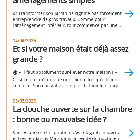
aménagements simples
🌿 Transformer son jardin ne signifie pas forcément
entreprendre de gros travaux. Comme pour
l’aménagement intérieur, tout commence par une
question essentielle : 👉 Comment souhaitez-vous
vivre votre extérieur ? Un jardin réussi n’est pas celui
14/04/2026
que l’on voit dans les magazines ou chez les voisins.
Et si votre maison était déjà assez
C’est celui qui répond à vos besoins, à vos […]
grande ?
🏠 « Il faut absolument surélever notre maison ! »
C’est ce que m’explique une cliente lorsqu’elle me
contacte. Son constat est simple : la famille manque
de place et un devis de 300 000 € est déjà sur la
table pour agrandir la maison. Je me rends sur
03/03/2026
place, j’observe, je questionne, j’analyse. Et […]
La douche ouverte sur la chambre
: bonne ou mauvaise idée ?
Sur les photos d’inspiration, c’est élégant, moderne
et très tendance. Mais dans la réalité du quotidien,