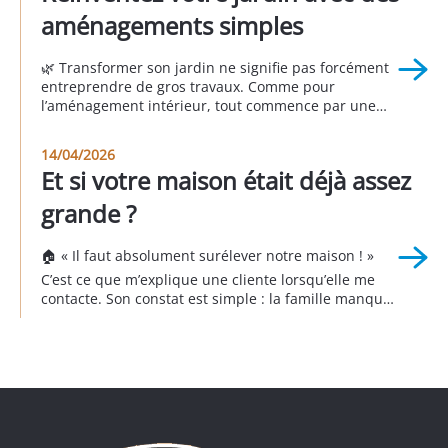
l’inverse, un escalier bien pensé permet d’optimiser
aménagements simples
[…]
🌿 Transformer son jardin ne signifie pas forcément
entreprendre de gros travaux. Comme pour
l’aménagement intérieur, tout commence par une
question essentielle : 👉 Comment souhaitez-vous
vivre votre extérieur ? Un jardin réussi n’est pas celui
14/04/2026
que l’on voit dans les magazines ou chez les voisins.
Et si votre maison était déjà assez
C’est celui qui répond à vos besoins, à vos […]
grande ?
🏠 « Il faut absolument surélever notre maison ! »
C’est ce que m’explique une cliente lorsqu’elle me
contacte. Son constat est simple : la famille manque
de place et un devis de 300 000 € est déjà sur la
table pour agrandir la maison. Je me rends sur
place, j’observe, je questionne, j’analyse. Et […]