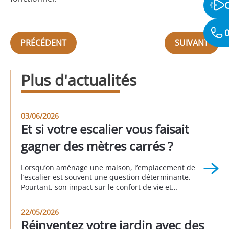
0
PRÉCÉDENT
SUIVANT
Plus d'actualités
03/06/2026
Et si votre escalier vous faisait
gagner des mètres carrés ?
Lorsqu’on aménage une maison, l’emplacement de
l’escalier est souvent une question déterminante.
Pourtant, son impact sur le confort de vie et
l’organisation des espaces est fréquemment sous-
estimé. Un escalier mal positionné peut perturber la
22/05/2026
circulation, réduire la fonctionnalité des pièces et
Réinventez votre jardin avec des
donner une impression d’espace mal exploité. À