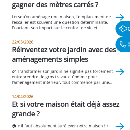
gagner des mètres carrés ?
Lorsqu’on aménage une maison, l’emplacement de
l’escalier est souvent une question déterminante.
Pourtant, son impact sur le confort de vie et
l’organisation des espaces est fréquemment sous-
estimé. Un escalier mal positionné peut perturber la
22/05/2026
0
circulation, réduire la fonctionnalité des pièces et
Réinventez votre jardin avec des
donner une impression d’espace mal exploité. À
l’inverse, un escalier bien pensé permet d’optimiser
aménagements simples
[…]
🌿 Transformer son jardin ne signifie pas forcément
entreprendre de gros travaux. Comme pour
l’aménagement intérieur, tout commence par une
question essentielle : 👉 Comment souhaitez-vous
vivre votre extérieur ? Un jardin réussi n’est pas celui
14/04/2026
que l’on voit dans les magazines ou chez les voisins.
Et si votre maison était déjà assez
C’est celui qui répond à vos besoins, à vos […]
grande ?
🏠 « Il faut absolument surélever notre maison ! »