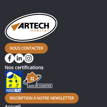
lequel l’ancien carrelage a été remplacé […]
NOUS CONTACTER
Nos certifications
INSCRIPTION À NOTRE NEWSLETTER
Accueil