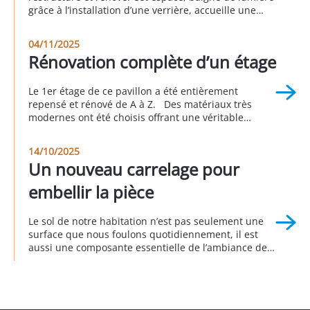
grâce à l’installation d’une verrière, accueille une
suite parentale avec sa salle de bain attenante, une
buanderie, un espace bureau, une seconde
04/11/2025
chambre et une autre salle d’eau. Cette réalisation a
Rénovation complète d’un étage
été faite en partenariat avec Sophie […]
Le 1er étage de ce pavillon a été entièrement
repensé et rénové de A à Z. Des matériaux très
modernes ont été choisis offrant une véritable
nouvelle personnalité à cette partie de la maison.
Cet avant/pendant/après vous permet d’apprécier le
14/10/2025
rendu global de ce projet. Réalisation à Longjumeau
Un nouveau carrelage pour
au 3eme trimestre 2025
embellir la pièce
Le sol de notre habitation n’est pas seulement une
surface que nous foulons quotidiennement, il est
aussi une composante essentielle de l’ambiance de
notre intérieur. Remplacer le sol donne d’emblée un
nouveau visage à la décoration intérieure
en transformant radicalement l’apparence d’une
pièce, comme c’est le cas pour ce pavillon, dans