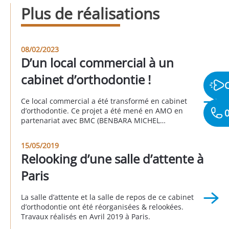
Plus de réalisations
08/02/2023
D’un local commercial à un
cabinet d’orthodontie !
Ce local commercial a été transformé en cabinet
d’orthodontie. Ce projet a été mené en AMO en
0
partenariat avec BMC (BENBARA MICHEL
CONSULTING). Radio panoramique, salle des
stérilisation, ERP, accessibilité PMR, et possibilité
15/05/2019
d’installer un deuxième fauteuil, autant de points
Relooking d’une salle d’attente à
qui ont été traités dans le cadre de ce projet. A saint
Mandé au 1 […]
Paris
La salle d’attente et la salle de repos de ce cabinet
d’orthodontie ont été réorganisées & relookées.
Travaux réalisés en Avril 2019 à Paris.