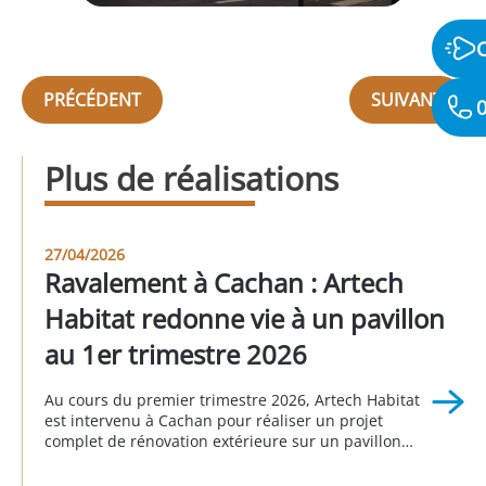
PRÉCÉDENT
SUIVANT
0
Plus de réalisations
27/04/2026
Ravalement à Cachan : Artech
Habitat redonne vie à un pavillon
au 1er trimestre 2026
Au cours du premier trimestre 2026, Artech Habitat
est intervenu à Cachan pour réaliser un projet
complet de rénovation extérieure sur un pavillon
individuel. Cette réalisation illustre parfaitement
l’importance d’un ravalement bien pensé pour