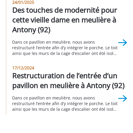
24/01/2025
valoriser un bien immobilier, améliorer sa durabilité
Des touches de modernité pour
et moderniser son apparence. Grâce à une
intervention globale comprenant le traitement de la
cette vieille dame en meulière à
[…]
Antony (92)
Dans ce pavillon en meulière, nous avons
restructuré l’entrée afin d’y intégrer le porche. Le toit
ainsi que les murs de la cage d’escalier ont été isolés
afin d’éviter les déperditions énergétiques. Côté
esthétique extérieur, nous avons agrandi et
17/12/2024
remplacé la porte de garage et la porte d’entrée. A
Restructuration de l’entrée d’un
Antony 3eme trimestre 2024.
pavillon en meulière à Antony (92)
Dans ce pavillon en meulière, nous avons
restructuré l’entrée afin d’y intégrer le porche. Le toit
ainsi que les murs de la cage d’escalier ont été isolés
afin d’éviter les déperditions énergétiques. Côté
esthétique extérieur, nous avons agrandi et
remplacé la porte de garage et la porte d’entrée. A
Antony 3eme trimestre 2024.