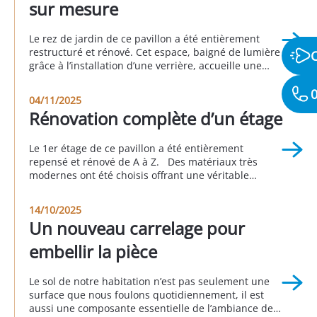
sur mesure
Le rez de jardin de ce pavillon a été entièrement
restructuré et rénové. Cet espace, baigné de lumière
grâce à l’installation d’une verrière, accueille une
suite parentale avec sa salle de bain attenante, une
0
buanderie, un espace bureau, une seconde
04/11/2025
chambre et une autre salle d’eau. Cette réalisation a
Rénovation complète d’un étage
été faite en partenariat avec Sophie […]
Le 1er étage de ce pavillon a été entièrement
repensé et rénové de A à Z. Des matériaux très
modernes ont été choisis offrant une véritable
nouvelle personnalité à cette partie de la maison.
Cet avant/pendant/après vous permet d’apprécier le
14/10/2025
rendu global de ce projet. Réalisation à Longjumeau
Un nouveau carrelage pour
au 3eme trimestre 2025
embellir la pièce
Le sol de notre habitation n’est pas seulement une
surface que nous foulons quotidiennement, il est
aussi une composante essentielle de l’ambiance de