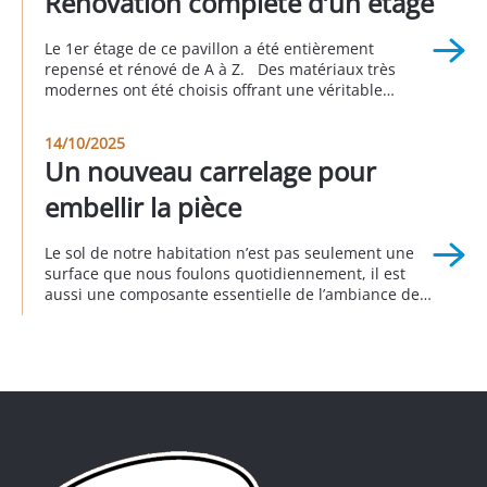
Rénovation complète d’un étage
été faite en partenariat avec Sophie […]
Le 1er étage de ce pavillon a été entièrement
repensé et rénové de A à Z. Des matériaux très
modernes ont été choisis offrant une véritable
nouvelle personnalité à cette partie de la maison.
Cet avant/pendant/après vous permet d’apprécier le
14/10/2025
rendu global de ce projet. Réalisation à Longjumeau
Un nouveau carrelage pour
au 3eme trimestre 2025
embellir la pièce
Le sol de notre habitation n’est pas seulement une
surface que nous foulons quotidiennement, il est
aussi une composante essentielle de l’ambiance de
notre intérieur. Remplacer le sol donne d’emblée un
nouveau visage à la décoration intérieure
en transformant radicalement l’apparence d’une
pièce, comme c’est le cas pour ce pavillon, dans
lequel l’ancien carrelage a été remplacé […]