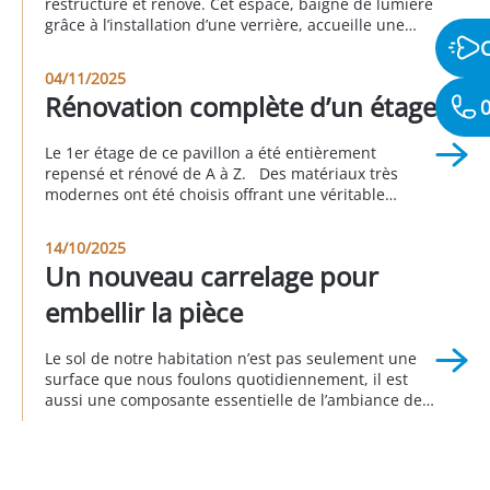
restructuré et rénové. Cet espace, baigné de lumière
grâce à l’installation d’une verrière, accueille une
suite parentale avec sa salle de bain attenante, une
buanderie, un espace bureau, une seconde
04/11/2025
chambre et une autre salle d’eau. Cette réalisation a
Rénovation complète d’un étage
0
été faite en partenariat avec Sophie […]
Le 1er étage de ce pavillon a été entièrement
repensé et rénové de A à Z. Des matériaux très
modernes ont été choisis offrant une véritable
nouvelle personnalité à cette partie de la maison.
Cet avant/pendant/après vous permet d’apprécier le
14/10/2025
rendu global de ce projet. Réalisation à Longjumeau
Un nouveau carrelage pour
au 3eme trimestre 2025
embellir la pièce
Le sol de notre habitation n’est pas seulement une
surface que nous foulons quotidiennement, il est
aussi une composante essentielle de l’ambiance de
notre intérieur. Remplacer le sol donne d’emblée un
nouveau visage à la décoration intérieure
en transformant radicalement l’apparence d’une
pièce, comme c’est le cas pour ce pavillon, dans