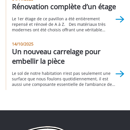
chambre et une autre salle d’eau. Cette réalisation a
Rénovation complète d’un étage
été faite en partenariat avec Sophie […]
Le 1er étage de ce pavillon a été entièrement
repensé et rénové de A à Z. Des matériaux très
modernes ont été choisis offrant une véritable
nouvelle personnalité à cette partie de la maison.
Cet avant/pendant/après vous permet d’apprécier le
14/10/2025
rendu global de ce projet. Réalisation à Longjumeau
Un nouveau carrelage pour
au 3eme trimestre 2025
embellir la pièce
Le sol de notre habitation n’est pas seulement une
surface que nous foulons quotidiennement, il est
aussi une composante essentielle de l’ambiance de
notre intérieur. Remplacer le sol donne d’emblée un
nouveau visage à la décoration intérieure
en transformant radicalement l’apparence d’une
pièce, comme c’est le cas pour ce pavillon, dans
lequel l’ancien carrelage a été remplacé […]