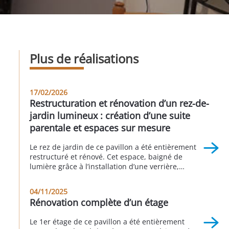
Plus de réalisations
17/02/2026
Restructuration et rénovation d’un rez-de-
jardin lumineux : création d’une suite
parentale et espaces sur mesure
Le rez de jardin de ce pavillon a été entièrement
restructuré et rénové. Cet espace, baigné de
lumière grâce à l’installation d’une verrière,
accueille une suite parentale avec sa salle de bain
attenante, une buanderie, un espace bureau, une
04/11/2025
seconde chambre et une autre salle d’eau. Cette
Rénovation complète d’un étage
réalisation a été faite en partenariat avec Sophie
[…]
Le 1er étage de ce pavillon a été entièrement