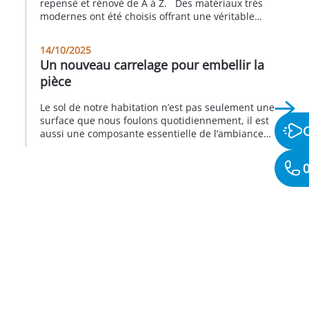
repensé et rénové de A à Z. Des matériaux très
modernes ont été choisis offrant une véritable
nouvelle personnalité à cette partie de la maison.
Cet avant/pendant/après vous permet d’apprécier
14/10/2025
le rendu global de ce projet. Réalisation à
Un nouveau carrelage pour embellir la
Longjumeau au 3eme trimestre 2025
pièce
Le sol de notre habitation n’est pas seulement une
surface que nous foulons quotidiennement, il est
aussi une composante essentielle de l’ambiance
de notre intérieur. Remplacer le sol donne
d’emblée un nouveau visage à la décoration
0
intérieure en transformant radicalement
l’apparence d’une pièce, comme c’est le cas pour
ce pavillon, dans lequel l’ancien carrelage a été
remplacé […]