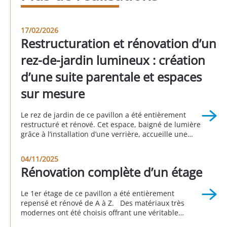
17/02/2026
Restructuration et rénovation d’un
rez-de-jardin lumineux : création
d’une suite parentale et espaces
sur mesure
Le rez de jardin de ce pavillon a été entièrement
restructuré et rénové. Cet espace, baigné de lumière
grâce à l’installation d’une verrière, accueille une
suite parentale avec sa salle de bain attenante, une
buanderie, un espace bureau, une seconde
04/11/2025
chambre et une autre salle d’eau. Cette réalisation a
Rénovation complète d’un étage
été faite en partenariat avec Sophie […]
Le 1er étage de ce pavillon a été entièrement
repensé et rénové de A à Z. Des matériaux très
modernes ont été choisis offrant une véritable
nouvelle personnalité à cette partie de la maison.