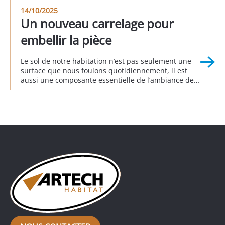
Cet avant/pendant/après vous permet d’apprécier le
14/10/2025
rendu global de ce projet. Réalisation à Longjumeau
Un nouveau carrelage pour
au 3eme trimestre 2025
embellir la pièce
Le sol de notre habitation n’est pas seulement une
surface que nous foulons quotidiennement, il est
aussi une composante essentielle de l’ambiance de
notre intérieur. Remplacer le sol donne d’emblée un
nouveau visage à la décoration intérieure
en transformant radicalement l’apparence d’une
pièce, comme c’est le cas pour ce pavillon, dans
lequel l’ancien carrelage a été remplacé […]