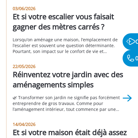
03/06/2026
Et si votre escalier vous faisait
gagner des mètres carrés ?
Lorsqu’on aménage une maison, l’emplacement de
l’escalier est souvent une question déterminante.
Pourtant, son impact sur le confort de vie et
l’organisation des espaces est fréquemment sous-
0
estimé. Un escalier mal positionné peut perturber la
22/05/2026
circulation, réduire la fonctionnalité des pièces et
Réinventez votre jardin avec des
donner une impression d’espace mal exploité. À
l’inverse, un escalier bien pensé permet d’optimiser
aménagements simples
[…]
🌿 Transformer son jardin ne signifie pas forcément
entreprendre de gros travaux. Comme pour
l’aménagement intérieur, tout commence par une
question essentielle : 👉 Comment souhaitez-vous
vivre votre extérieur ? Un jardin réussi n’est pas celui
14/04/2026
que l’on voit dans les magazines ou chez les voisins.
Et si votre maison était déjà assez
C’est celui qui répond à vos besoins, à vos […]