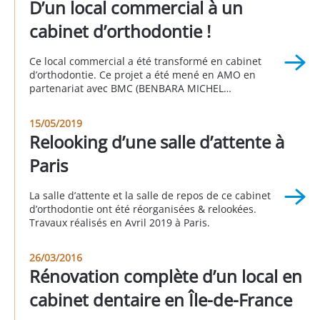
D’un local commercial à un
cabinet d’orthodontie !
Ce local commercial a été transformé en cabinet
d’orthodontie. Ce projet a été mené en AMO en
partenariat avec BMC (BENBARA MICHEL
CONSULTING). Radio panoramique, salle des
stérilisation, ERP, accessibilité PMR, et possibilité
15/05/2019
d’installer un deuxième fauteuil, autant de points
Relooking d’une salle d’attente à
qui ont été traités dans le cadre de ce projet. A saint
Mandé au 1 […]
Paris
La salle d’attente et la salle de repos de ce cabinet
d’orthodontie ont été réorganisées & relookées.
Travaux réalisés en Avril 2019 à Paris.
26/03/2016
Rénovation complète d’un local en
cabinet dentaire en Île-de-France