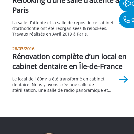
Relooking d’une salle d’attente à
qui ont été traités dans le cadre de ce projet. A saint
Mandé au 1 […]
Paris
0
La salle d’attente et la salle de repos de ce cabinet
d’orthodontie ont été réorganisées & relookées.
Travaux réalisés en Avril 2019 à Paris.
26/03/2016
Rénovation complète d’un local en
cabinet dentaire en Île-de-France
Le local de 180m² a été transformé en cabinet
dentaire. Nous y avons créé une salle de
stérilisation, une salle de radio panoramique et
plusieurs fauteuils de soins. Il a été entièrement
conçu dans le respect des conditions accessibilité
aux personnes à mobilité réduite. Ce projet a été
réalisé en collaboration avec le fournisseur de […]