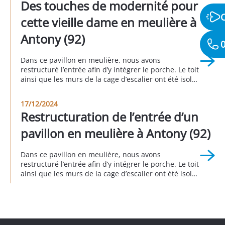
Des touches de modernité pour
et moderniser son apparence. Grâce à une
intervention globale comprenant le traitement de la
cette vieille dame en meulière à
[…]
Antony (92)
0
Dans ce pavillon en meulière, nous avons
restructuré l’entrée afin d’y intégrer le porche. Le toit
ainsi que les murs de la cage d’escalier ont été isolés
afin d’éviter les déperditions énergétiques. Côté
esthétique extérieur, nous avons agrandi et
17/12/2024
remplacé la porte de garage et la porte d’entrée. A
Restructuration de l’entrée d’un
Antony 3eme trimestre 2024.
pavillon en meulière à Antony (92)
Dans ce pavillon en meulière, nous avons
restructuré l’entrée afin d’y intégrer le porche. Le toit
ainsi que les murs de la cage d’escalier ont été isolés
afin d’éviter les déperditions énergétiques. Côté
esthétique extérieur, nous avons agrandi et
remplacé la porte de garage et la porte d’entrée. A
Antony 3eme trimestre 2024.