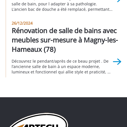
salle de bain, pour l adapter à sa pathologie.
L’ancien bac de douche a été remplacé, permettant
d’y accéder sans encombre. Une paroi de douche
coulissante à ouverture centrale et un receveur
26/12/2024
extra-plat répondent à tous les critères de confort et
Rénovation de salle de bains avec
de sécurité : un large […]
meubles sur-mesure à Magny-les-
Hameaux (78)
Découvrez le pendant/après de ce beau projet . De
l’ancienne salle de bain à un espace moderne,
lumineux et fonctionnel qui allie style et praticité, où
tous les meubles ont été réalisés sur mesure. Cette
salle de bain vraiment complète offre un meuble
double vasque, une baignoire ainsi qu’une douche à
l’italienne. Réalisation à Magny les Hameaux (78) en
partenariat […]