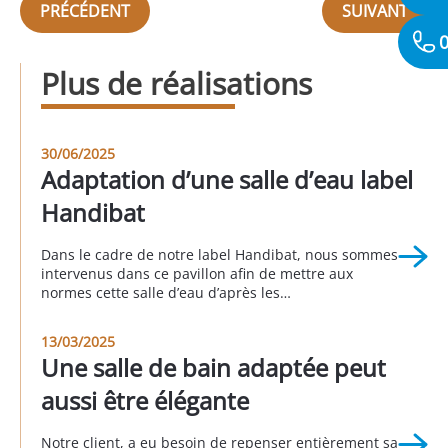
PRÉCÉDENT
SUIVANT
0
Plus de réalisations
30/06/2025
Adaptation d’une salle d’eau label
Handibat
Dans le cadre de notre label Handibat, nous sommes
intervenus dans ce pavillon afin de mettre aux
normes cette salle d’eau d’après les
recommandations de l’ergothérapeute. La baignoire
a été retirée et remplacée par une douche à accès
13/03/2025
large et à fond extra-plat. Un meuble vasque
Une salle de bain adaptée peut
permettant l’accès avec un fauteuil roulant a
également remplacé […]
aussi être élégante
Notre client, a eu besoin de repenser entièrement sa