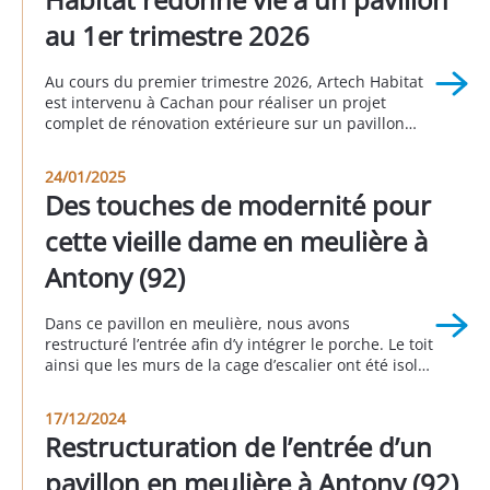
au 1er trimestre 2026
Au cours du premier trimestre 2026, Artech Habitat
est intervenu à Cachan pour réaliser un projet
complet de rénovation extérieure sur un pavillon
individuel. Cette réalisation illustre parfaitement
l’importance d’un ravalement bien pensé pour
24/01/2025
valoriser un bien immobilier, améliorer sa durabilité
Des touches de modernité pour
et moderniser son apparence. Grâce à une
intervention globale comprenant le traitement de la
cette vieille dame en meulière à
[…]
Antony (92)
Dans ce pavillon en meulière, nous avons
restructuré l’entrée afin d’y intégrer le porche. Le toit
ainsi que les murs de la cage d’escalier ont été isolés
afin d’éviter les déperditions énergétiques. Côté
esthétique extérieur, nous avons agrandi et
17/12/2024
remplacé la porte de garage et la porte d’entrée. A
Restructuration de l’entrée d’un
Antony 3eme trimestre 2024.
pavillon en meulière à Antony (92)