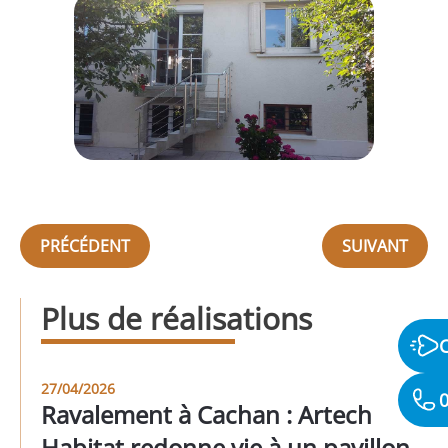
PRÉCÉDENT
SUIVANT
Plus de réalisations
27/04/2026
0
Ravalement à Cachan : Artech
Habitat redonne vie à un pavillon