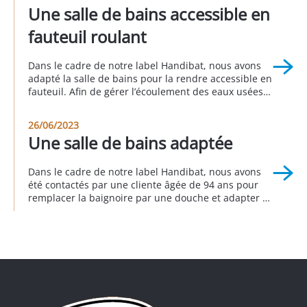
aménagement, notre client qui ne pouvait plus
Une salle de bains accessible en
circuler dans sa maison retrouve son […]
fauteuil roulant
Dans le cadre de notre label Handibat, nous avons
adapté la salle de bains pour la rendre accessible en
fauteuil. Afin de gérer l’écoulement des eaux usées,
nous avons installé une pompe de relevage et un
bac à douche extra plat en résine. A Champlan en
26/06/2023
septembre 2023
Une salle de bains adaptée
Dans le cadre de notre label Handibat, nous avons
été contactés par une cliente âgée de 94 ans pour
remplacer la baignoire par une douche et adapter sa
Salle de bain. Sur la base des recommandations de
l’ergothérapeute, nous avons conçu un projet qui
répondent aux besoins et préservé l’esthétique.. A
Villiers sur Orge juin […]