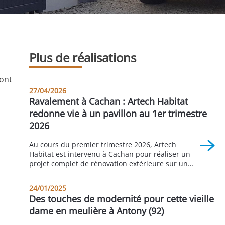
Plus de réalisations
 ont
27/04/2026
Ravalement à Cachan : Artech Habitat
redonne vie à un pavillon au 1er trimestre
2026
Au cours du premier trimestre 2026, Artech
Habitat est intervenu à Cachan pour réaliser un
projet complet de rénovation extérieure sur un
pavillon individuel. Cette réalisation illustre
parfaitement l’importance d’un ravalement bien
24/01/2025
pensé pour valoriser un bien immobilier,
Des touches de modernité pour cette vieille
améliorer sa durabilité et moderniser son
dame en meulière à Antony (92)
apparence. Grâce à une intervention globale
comprenant le traitement de la […]