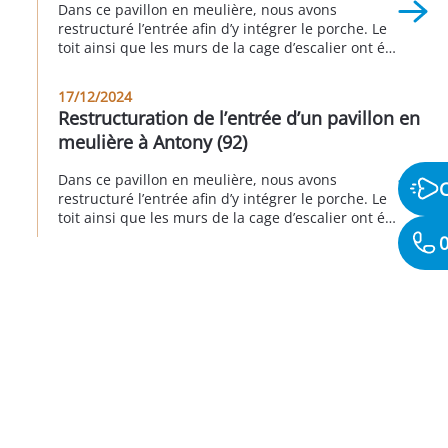
Dans ce pavillon en meulière, nous avons
restructuré l’entrée afin d’y intégrer le porche. Le
toit ainsi que les murs de la cage d’escalier ont été
isolés afin d’éviter les déperditions énergétiques.
Côté esthétique extérieur, nous avons agrandi et
17/12/2024
remplacé la porte de garage et la porte d’entrée. A
Restructuration de l’entrée d’un pavillon en
Antony 3eme trimestre 2024.
meulière à Antony (92)
Dans ce pavillon en meulière, nous avons
restructuré l’entrée afin d’y intégrer le porche. Le
toit ainsi que les murs de la cage d’escalier ont été
isolés afin d’éviter les déperditions énergétiques.
0
Côté esthétique extérieur, nous avons agrandi et
remplacé la porte de garage et la porte d’entrée. A
Antony 3eme trimestre 2024.