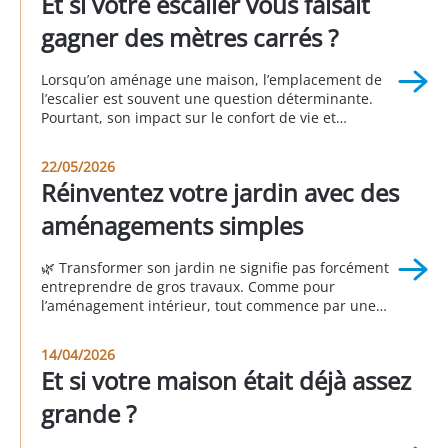
Et si votre escalier vous faisait
gagner des mètres carrés ?
Lorsqu’on aménage une maison, l’emplacement de
l’escalier est souvent une question déterminante.
Pourtant, son impact sur le confort de vie et
l’organisation des espaces est fréquemment sous-
estimé. Un escalier mal positionné peut perturber la
22/05/2026
circulation, réduire la fonctionnalité des pièces et
Réinventez votre jardin avec des
donner une impression d’espace mal exploité. À
l’inverse, un escalier bien pensé permet d’optimiser
aménagements simples
[…]
🌿 Transformer son jardin ne signifie pas forcément
entreprendre de gros travaux. Comme pour
l’aménagement intérieur, tout commence par une
question essentielle : 👉 Comment souhaitez-vous
vivre votre extérieur ? Un jardin réussi n’est pas celui
14/04/2026
que l’on voit dans les magazines ou chez les voisins.
Et si votre maison était déjà assez
C’est celui qui répond à vos besoins, à vos […]
grande ?