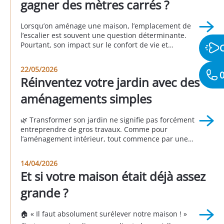
gagner des mètres carrés ?
Lorsqu’on aménage une maison, l’emplacement de
l’escalier est souvent une question déterminante.
Pourtant, son impact sur le confort de vie et
l’organisation des espaces est fréquemment sous-
estimé. Un escalier mal positionné peut perturber la
22/05/2026
circulation, réduire la fonctionnalité des pièces et
0
Réinventez votre jardin avec des
donner une impression d’espace mal exploité. À
l’inverse, un escalier bien pensé permet d’optimiser
aménagements simples
[…]
🌿 Transformer son jardin ne signifie pas forcément
entreprendre de gros travaux. Comme pour
l’aménagement intérieur, tout commence par une
question essentielle : 👉 Comment souhaitez-vous
vivre votre extérieur ? Un jardin réussi n’est pas celui
14/04/2026
que l’on voit dans les magazines ou chez les voisins.
Et si votre maison était déjà assez
C’est celui qui répond à vos besoins, à vos […]
grande ?
🏠 « Il faut absolument surélever notre maison ! »